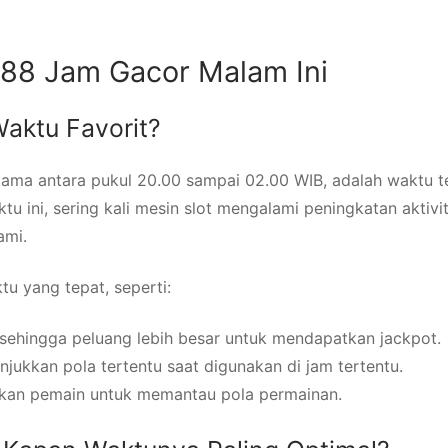
88 Jam Gacor Malam Ini
aktu Favorit?
ama antara pukul 20.00 sampai 02.00 WIB, adalah waktu t
tu ini, sering kali mesin slot mengalami peningkatan aktivi
ami.
u yang tepat, seperti:
 sehingga peluang lebih besar untuk mendapatkan jackpot.
ukkan pola tertentu saat digunakan di jam tertentu.
kan pemain untuk memantau pola permainan.