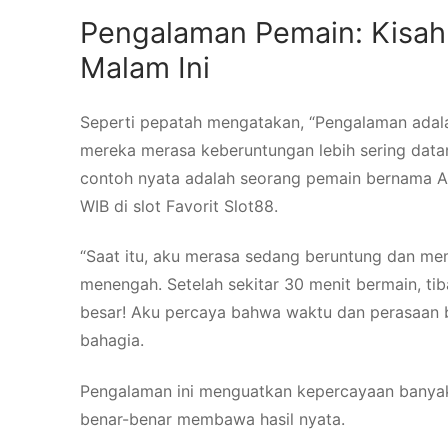
Pengalaman Pemain: Kisah
Malam Ini
Seperti pepatah mengatakan, “Pengalaman adal
mereka merasa keberuntungan lebih sering datan
contoh nyata adalah seorang pemain bernama And
WIB di slot Favorit Slot88.
“Saat itu, aku merasa sedang beruntung dan mem
menengah. Setelah sekitar 30 menit bermain, ti
besar! Aku percaya bahwa waktu dan perasaan 
bahagia.
Pengalaman ini menguatkan kepercayaan banya
benar-benar membawa hasil nyata.