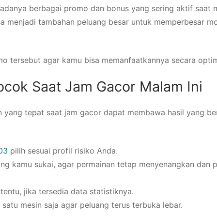
h adanya berbagai promo dan bonus yang sering aktif saat
 bisa menjadi tambahan peluang besar untuk memperbesar m
omo tersebut agar kamu bisa memanfaatkannya secara optim
ocok Saat Jam Gacor Malam Ini
n yang tepat saat jam gacor dapat membawa hasil yang be
03
pilih sesuai profil risiko Anda.
yang kamu sukai, agar permainan tetap menyenangkan dan 
ntu, jika tersedia data statistiknya.
satu mesin saja agar peluang terus terbuka lebar.