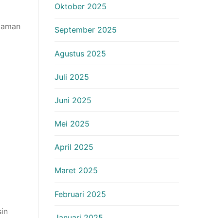
Oktober 2025
alaman
September 2025
Agustus 2025
Juli 2025
Juni 2025
Mei 2025
April 2025
Maret 2025
Februari 2025
in
Januari 2025