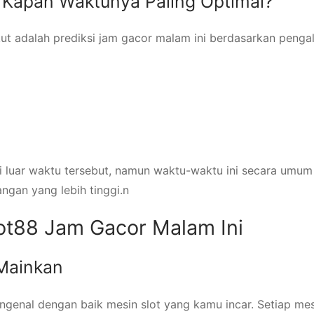
: Kapan Waktunya Paling Optimal?
ikut adalah prediksi jam gacor malam ini berdasarkan peng
di luar waktu tersebut, namun waktu-waktu ini secara umum
gan yang lebih tinggi.n
lot88 Jam Gacor Malam Ini
Mainkan
genal dengan baik mesin slot yang kamu incar. Setiap mes