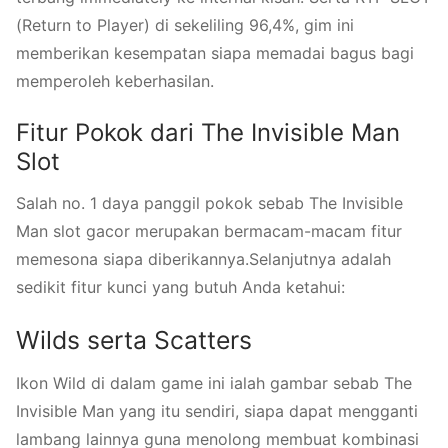
(Return to Player) di sekeliling 96,4%, gim ini
memberikan kesempatan siapa memadai bagus bagi
memperoleh keberhasilan.
Fitur Pokok dari The Invisible Man
Slot
Salah no. 1 daya panggil pokok sebab The Invisible
Man slot gacor merupakan bermacam-macam fitur
memesona siapa diberikannya.Selanjutnya adalah
sedikit fitur kunci yang butuh Anda ketahui:
Wilds serta Scatters
Ikon Wild di dalam game ini ialah gambar sebab The
Invisible Man yang itu sendiri, siapa dapat mengganti
lambang lainnya guna menolong membuat kombinasi