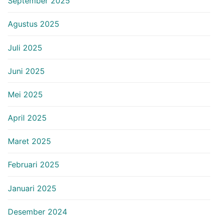
September 2025
Agustus 2025
Juli 2025
Juni 2025
Mei 2025
April 2025
Maret 2025
Februari 2025
Januari 2025
Desember 2024