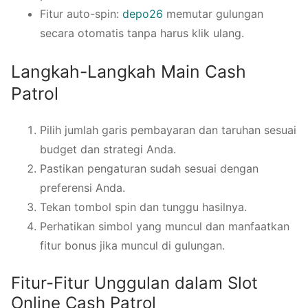
Fitur auto-spin:
depo26
memutar gulungan
secara otomatis tanpa harus klik ulang.
Langkah-Langkah Main Cash
Patrol
Pilih jumlah garis pembayaran dan taruhan sesuai
budget dan strategi Anda.
Pastikan pengaturan sudah sesuai dengan
preferensi Anda.
Tekan tombol spin dan tunggu hasilnya.
Perhatikan simbol yang muncul dan manfaatkan
fitur bonus jika muncul di gulungan.
Fitur-Fitur Unggulan dalam Slot
Online Cash Patrol