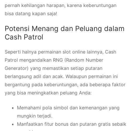
pernah kehilangan harapan, karena keberuntungan
bisa datang kapan saja!
Potensi Menang dan Peluang dalam
Cash Patrol
Seperti halnya permainan slot online lainnya, Cash
Patrol mengandalkan RNG (Random Number
Generator) yang memastikan setiap putaran
berlangsung adil dan acak. Walaupun permainan ini
bergantung pada keberuntungan, ada beberapa faktor
yang bisa meningkatkan peluang Anda:
Memahami pola simbol dan kemenangan yang
mungkin terjadi.
Manfaatkan fitur bonus dan putaran gratis sebaik