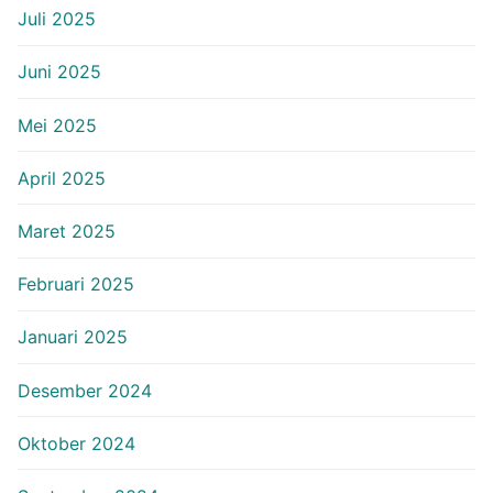
Juli 2025
Juni 2025
Mei 2025
April 2025
Maret 2025
Februari 2025
Januari 2025
Desember 2024
Oktober 2024