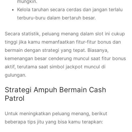
mungkin.
Kelola taruhan secara cerdas dan jangan terlalu
terburu-buru dalam bertaruh besar.
Secara statistik, peluang menang dalam slot ini cukup
tinggi jika kamu memanfaatkan fitur-fitur bonus dan
bermain dengan strategi yang tepat. Biasanya,
kemenangan besar cenderung muncul saat fitur bonus
aktif, terutama saat simbol jackpot muncul di
gulungan.
Strategi Ampuh Bermain Cash
Patrol
Untuk meningkatkan peluang menang, berikut
beberapa tips jitu yang bisa kamu terapkan: