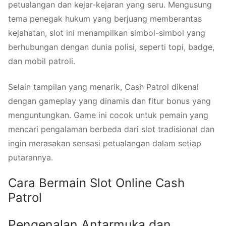
petualangan dan kejar-kejaran yang seru. Mengusung
tema penegak hukum yang berjuang memberantas
kejahatan, slot ini menampilkan simbol-simbol yang
berhubungan dengan dunia polisi, seperti topi, badge,
dan mobil patroli.
Selain tampilan yang menarik, Cash Patrol dikenal
dengan gameplay yang dinamis dan fitur bonus yang
menguntungkan. Game ini cocok untuk pemain yang
mencari pengalaman berbeda dari slot tradisional dan
ingin merasakan sensasi petualangan dalam setiap
putarannya.
Cara Bermain Slot Online Cash
Patrol
Pengenalan Antarmuka dan